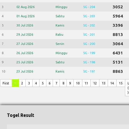
3052
3
02 Aug 2026
Minggu
SG - 204
5964
4
01 Aug 2026
Sabtu
SG - 203
3396
5
30 Jul 2026
Kamis
SG - 202
8813
6
29 Jul 2026
Rabu
SG - 201
3064
7
27 Jul 2026
Senin
SG - 200
6431
8
26 Jul 2026
Minggu
SG - 199
5131
9
25 Jul 2026
Sabtu
SG - 198
8863
10
23 Jul 2026
Kamis
SG - 197
First
1
2
3
4
5
6
7
8
9
10
11
12
13
14
15
(
)
Togel Result