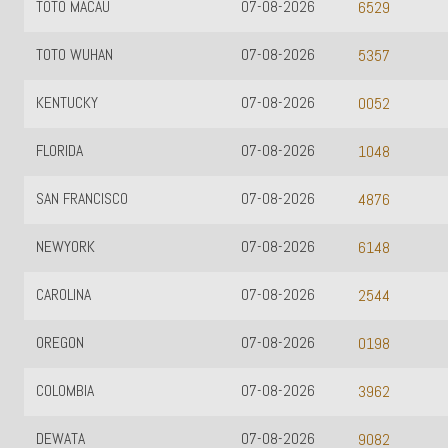
TOTO MACAU
07-08-2026
6529
TOTO WUHAN
07-08-2026
5357
KENTUCKY
07-08-2026
0052
FLORIDA
07-08-2026
1048
SAN FRANCISCO
07-08-2026
4876
NEWYORK
07-08-2026
6148
CAROLINA
07-08-2026
2544
OREGON
07-08-2026
0198
COLOMBIA
07-08-2026
3962
DEWATA
07-08-2026
9082