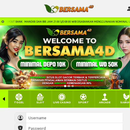
DEPOSIT BANK : MANDIRI DAN BRI JAM 21:00 S/D 08:00 WIB DISARANKAN MENGGUNAKAN NOMINAL UNIK. 
TOGEL
SLOT
LIVE CASINO
SPORT
ARCADE
SABU