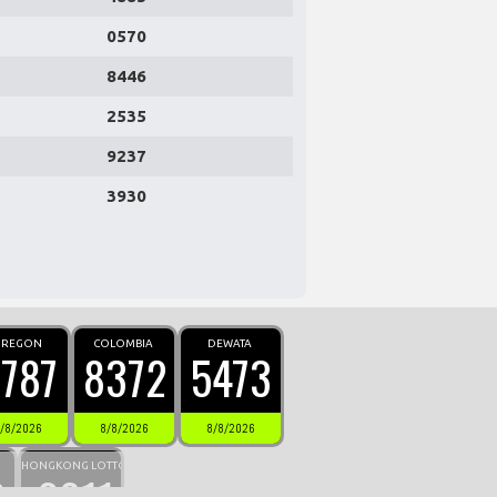
0570
8446
2535
9237
3930
REGON
COLOMBIA
DEWATA
787
8372
5473
/8/2026
8/8/2026
8/8/2026
HONGKONG LOTTO