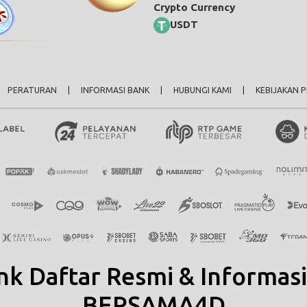
Crypto Currency
USDT
PERATURAN
|
INFORMASI BANK
|
HUBUNGI KAMI
|
KEBIJAKAN P
k Daftar Resmi & Informasi
BERSAMA4D