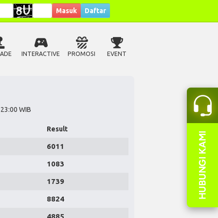
 UNTUK PROSES CEPAT !!!
INFO PENTING !!! UNTUK DEPOSIT BANK : 
Masuk
Daftar
ADE
INTERACTIVE
PROMOSI
EVENT
:
23:00 WIB
Result
6011
1083
1739
8824
4885