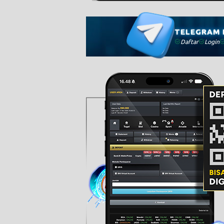
TELEGRAM 
Daftar
Login