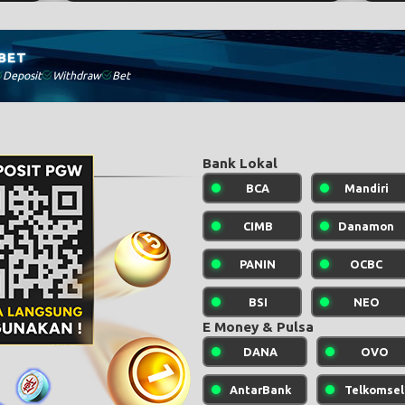
BET
Deposit
Withdraw
Bet
Bank Lokal
BCA
Mandiri
CIMB
Danamon
PANIN
OCBC
BSI
NEO
E Money & Pulsa
DANA
OVO
AntarBank
Telkomsel