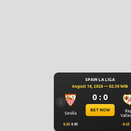
2476
8/8/2026
HAMPIONS LEAGUE QUALIFIERS
UEFA CHAMPIONS LEAGUE
gust 12, 2026 — 02:00 WIB
August 12, 2026 — 01
0 : 0
0 : 0
Previous
BET NOW
BET NOW
SK Sturm
Sparta Praha
Graz
-1
0.96
-0.5
0.95