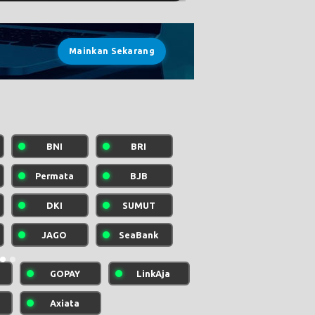
Mainkan Sekarang
BNI
BRI
NOBU
M
Permata
BJB
UOB
DKI
SUMUT
SAQU
JAGO
SeaBank
GOPAY
LinkAja
Axiata