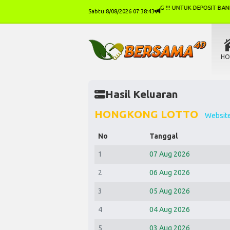
INFO PENTING !!! UNTUK DEPOSIT BANK : 
Sabtu 8/08/2026 07:38:44
HO
Hasil Keluaran
HONGKONG LOTTO
Websit
No
Tanggal
1
07 Aug 2026
2
06 Aug 2026
3
05 Aug 2026
4
04 Aug 2026
5
03 Aug 2026