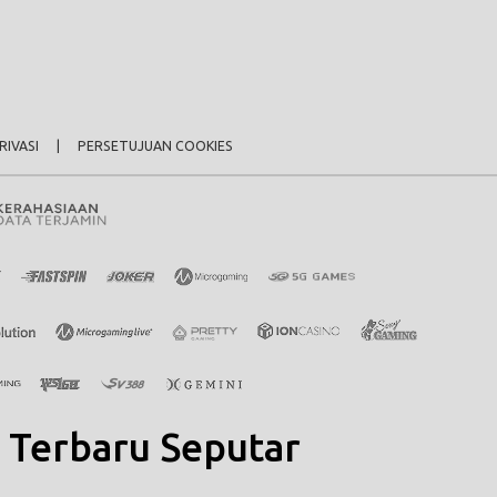
RIVASI
|
PERSETUJUAN COOKIES
 Terbaru Seputar