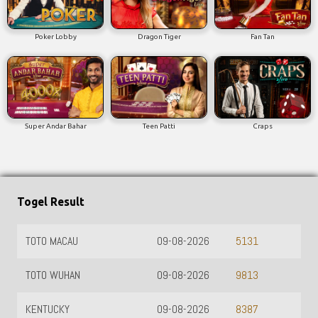
Poker Lobby
Dragon Tiger
Fan Tan
Super Andar Bahar
Teen Patti
Craps
Togel Result
TOTO MACAU
09-08-2026
5131
TOTO WUHAN
09-08-2026
9813
KENTUCKY
09-08-2026
8387