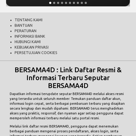
TENTANG KAMI
BANTUAN
PERATURAN
INFORMASI BANK
HUBUNGI KAMI
KEBIJAKAN PRIVASI
PERSETUJUAN COOKIES
BERSAMA4D : Link Daftar Resmi &
Informasi Terbaru Seputar
BERSAMA4D
Dapatkan informasi terupdate seputar
BERSAMA4D
melalui akses resmi
yang tersedia untuk seluruh member. Temukan panduan daftar akun,
informasi login cepat, serta berbagai pembaruan terbaru yang disajikan
secara lengkap dan mudah dipahami. BERSAMA4D terus menghadirkan
akses yang praktis, responsif, dan nyaman agar setiap pengguna dapat
memperoleh informasi terbaru melalui satu portal resmi.
Melalui link daftar resmi
BERSAMA4D
, pengguna dapat menemukan
berbagai panduan mengenai proses pendaftaran, akses login, serta